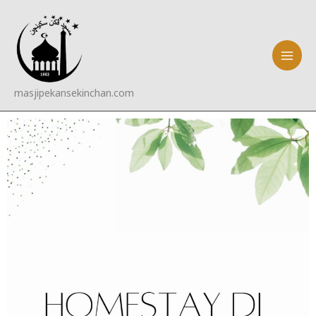
Skip
to
content
masjipekansekinchan.com